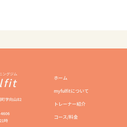
ニングジム
ホーム
fit
myfulfitについて
町字向山82
トレーナー紹介
4606
コース/料金
21時