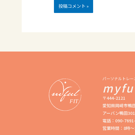
パーソナルトレー
myful
〒444-2121
愛知県岡崎市鴨田
アーバン鴨田301
電話：090-7691-
営業時間：8時〜