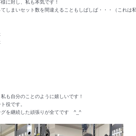
客様に対し、私も本気です！
てしまいセット数を間違えることもしばしば・・・（これは私
た
た
き私も自分のことのように嬉しいです！
ート役です。
グを継続した頑張りが全てです ^_^