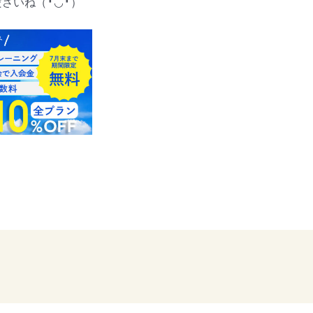
さいね（╹◡╹）