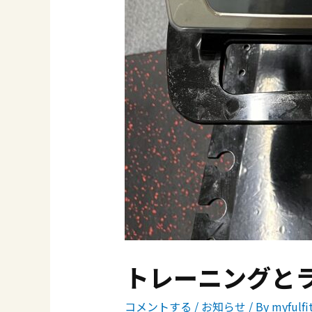
トレーニングと
コメントする
/
お知らせ
/ By
myfulfi