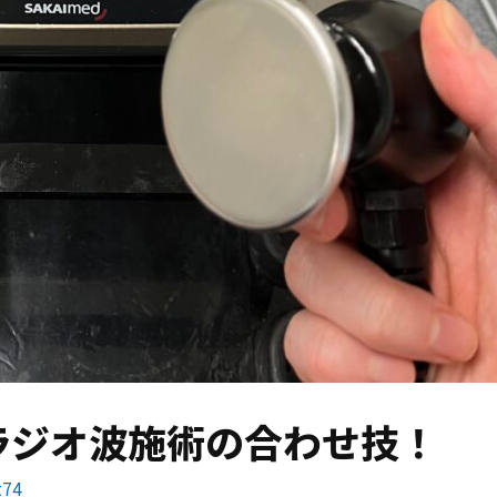
ラジオ波施術の合わせ技！
t74